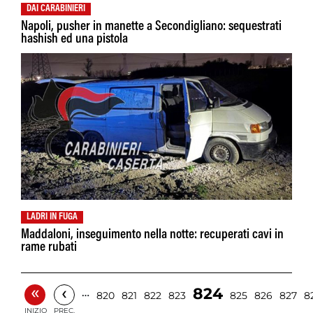
DAI CARABINIERI
Napoli, pusher in manette a Secondigliano: sequestrati
hashish ed una pistola
LADRI IN FUGA
Maddaloni, inseguimento nella notte: recuperati cavi in
rame rubati
«
‹
824
…
820
821
822
823
825
826
827
8
INIZIO
PREC.