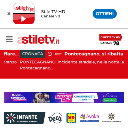
Stile TV HD
OTTIENI
Canale 78
Sant'Antimo, tenta di truffare anziana: 16enne denunciato dai carabinieri
Pontecagnano, si ribalta con l'auto alla rotatoria: giovane ferito
CRONACA
10:09
nzo
PONTECAGNANO. Incidente stradale, nella notte, a
Pontecagnano...