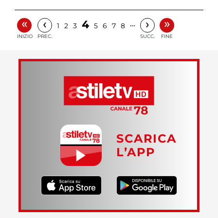
«
»
‹
›
4
…
1
2
3
5
6
7
8
INIZIO
PREC.
SUCC.
FINE
SCARICA
L’APP