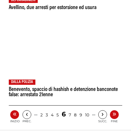
DEI CARABINIERI
Avellino, due arresti per estorsione ed usura
DALLA POLIZIA
Benevento, spaccio di hashish e detenzione banconote
false: arrestato 21enne
«
»
‹
›
6
…
…
2
3
4
5
7
8
9
10
INIZIO
PREC.
SUCC.
FINE