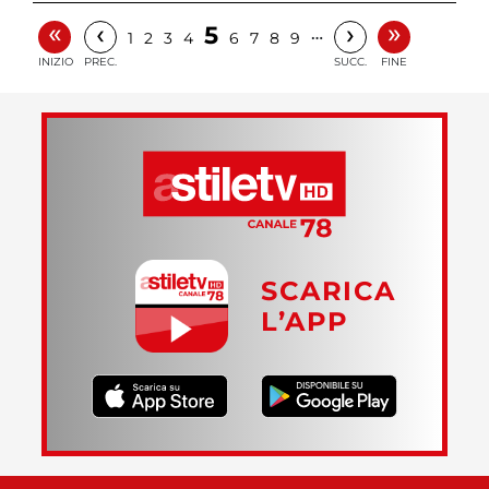
«
»
‹
›
5
…
1
2
3
4
6
7
8
9
INIZIO
PREC.
SUCC.
FINE
SCARICA
L’APP