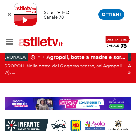
Stile TV HD
OTTIENI
Canale 78
Agropoli, botte a madre e sorella per ottenere denaro: 31enne in carcere
CRONACA
15:35
te del 6 agosto scorso, ad Agropoli
AGROPOLI. Un 71enne ha
agricolo...