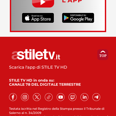
L’APP
Scarica l'app di STILE TV HD
STILE TV HD in onda su:
CANALE 78 DEL DIGITALE TERRESTRE
Testata iscritta nel Registro della Stampa presso il Tribunale di
Salerno al n. 34/2009