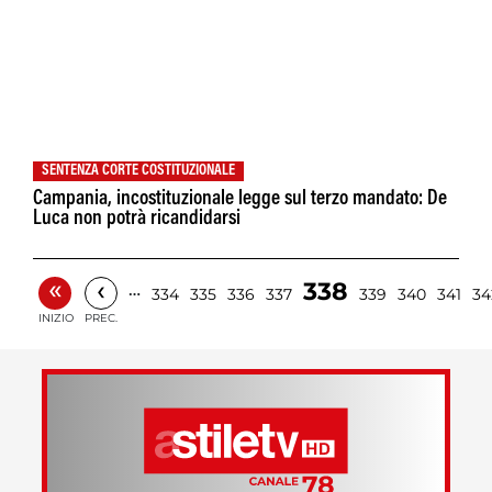
SENTENZA CORTE COSTITUZIONALE
Campania, incostituzionale legge sul terzo mandato: De
Luca non potrà ricandidarsi
«
‹
338
…
334
335
336
337
339
340
341
34
INIZIO
PREC.