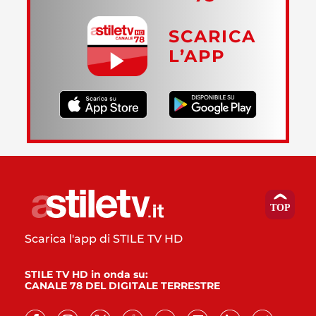
SCARICA
L’APP
Scarica l'app di STILE TV HD
STILE TV HD in onda su:
CANALE 78 DEL DIGITALE TERRESTRE