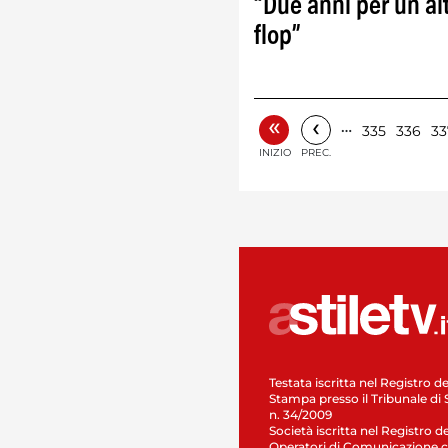
“Due anni per un al
flop”
«
‹
…
335
336
33
INIZIO
PREC.
Testata iscritta nel Registro de
Stampa presso il Tribunale di 
n. 34/2009
Società iscritta nel Registro de
Operatori di Comunicazione c