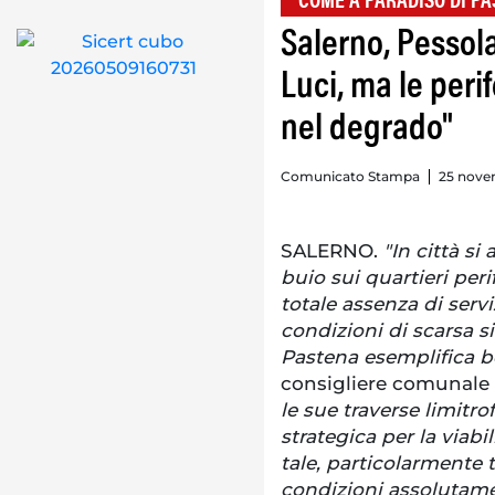
"COME A PARADISO DI PA
Salerno, Pessola
Luci, ma le per
nel degrado"
Comunicato Stampa
25 nove
SALERNO.
"In città si
buio sui quartieri peri
totale assenza di servi
condizioni di scarsa si
Pastena esemplifica b
consigliere comunale 
le sue traverse limitr
strategica per la viabi
tale, particolarmente tr
condizioni assolutame