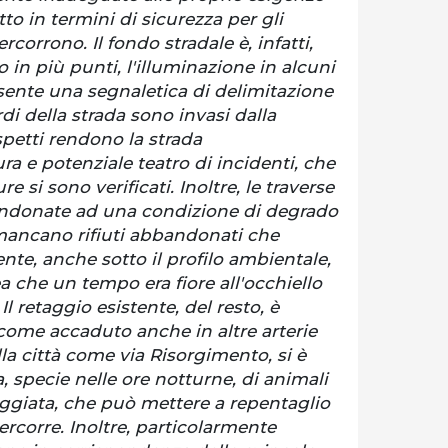
tto in termini di sicurezza per gli
rcorrono. Il fondo stradale è, infatti,
 in più punti, l'illuminazione in alcuni
sente una segnaletica di delimitazione
rdi della strada sono invasi dalla
petti rendono la strada
ra e potenziale teatro di incidenti, che
e si sono verificati. Inoltre, le traverse
andonate ad una condizione di degrado
mancano rifiuti abbandonati che
te, anche sotto il profilo ambientale,
ea che un tempo era fiore all'occhiello
 Il retaggio esistente, del resto, è
 come accaduto anche in altre arterie
lla città come via Risorgimento, si è
, specie nelle ore notturne, di animali
eggiata, che può mettere a repentaglio
percorre. Inoltre, particolarmente