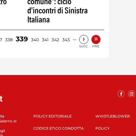
tro
comune": ciclo
d'incontri di Sinistra
Italiana
»
›
339
…
7
338
340
341
342
343
SUCC.
FINE
lla
POLICY EDITORIALE
WHISTLEBLOWER
Salerno al
CODICE ETICO CONDOTTA
POLICY
gli
/o