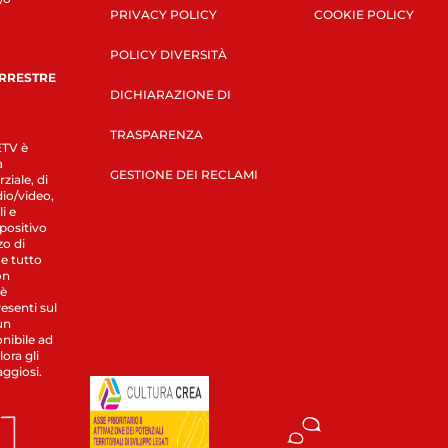
PRIVACY POLICY
COOKIE POLICY
POLICY DIVERSITÀ
ERRESTRE
DICHIARAZIONE DI
TRASPARENZA
LETV è
a
GESTIONE DEI RECLAMI
ziale, di
dio/video,
i e
spositivo
zo di
 e tutto
on
 è
esenti sul
un
nibile ad
ora gli
aggiosi.