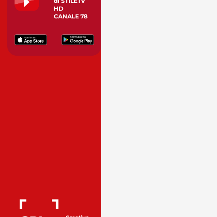
di STILETV
HD
CANALE 78