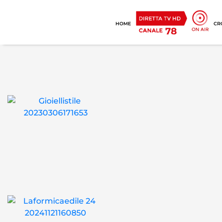
HOME
CR