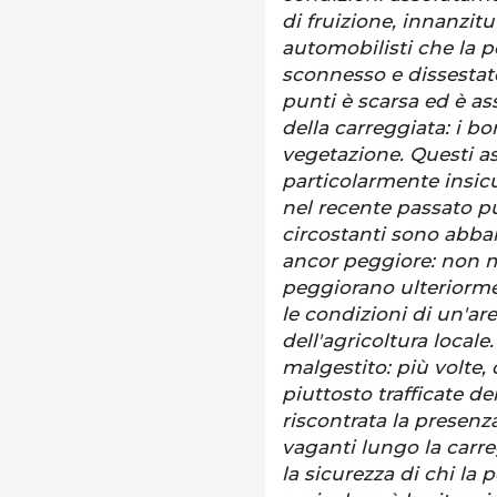
di fruizione, innanzitu
automobilisti che la pe
sconnesso e dissestato
punti è scarsa ed è as
della carreggiata: i bo
vegetazione. Questi as
particolarmente insicu
nel recente passato pur
circostanti sono abb
ancor peggiore: non 
peggiorano ulteriormen
le condizioni di un'ar
dell'agricoltura locale.
malgestito: più volte,
piuttosto trafficate de
riscontrata la presenza
vaganti lungo la carr
la sicurezza di chi la 