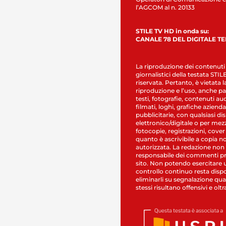
l’AGCOM al n. 20133
STILE TV HD in onda su:
CANALE 78 DEL DIGITALE T
La riproduzione dei contenuti
giornalistici della testata STI
riservata. Pertanto, è vietata l
riproduzione e l’uso, anche par
testi, fotografie, contenuti au
filmati, loghi, grafiche aziendal
pubblicitarie, con qualsiasi di
elettronico/digitale o per mez
fotocopie, registrazioni, cover
quanto è ascrivibile a copia n
autorizzata. La redazione non
responsabile dei commenti pr
sito. Non potendo esercitare 
controllo continuo resta dispo
eliminarli su segnalazione qual
stessi risultano offensivi e oltr