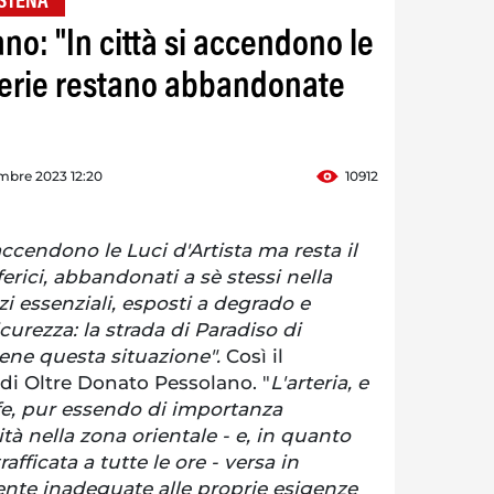
STENA"
no: "In città si accendono le
iferie restano abbandonate
mbre 2023 12:20
10912
 accendono le Luci d'Artista ma resta il
ferici, abbandonati a sè stessi nella
zi essenziali, esposti a degrado e
curezza: la strada di Paradiso di
ene questa situazione".
Così il
di Oltre Donato Pessolano. "
L'arteria, e
ofe, pur essendo di importanza
lità nella zona orientale - e, in quanto
afficata a tutte le ore - versa in
nte inadeguate alle proprie esigenze