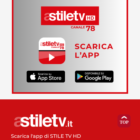
SCARICA
L’APP
Scarica l'app di STILE TV HD