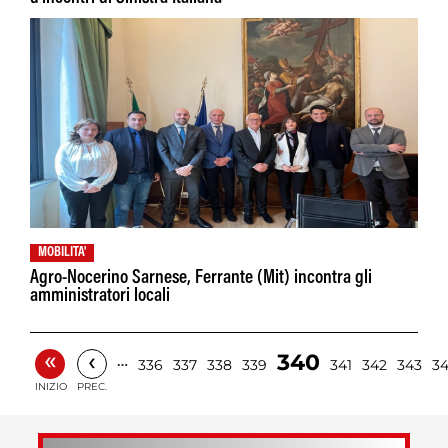
MOBILITA'
Agro-Nocerino Sarnese, Ferrante (Mit) incontra gli
amministratori locali
«
‹
340
…
336
337
338
339
341
342
343
3
INIZIO
PREC.