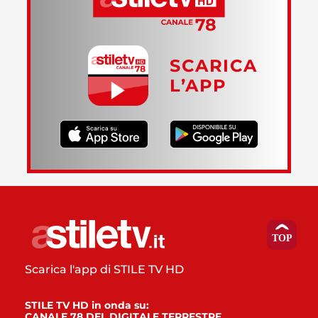
SCARICA
L’APP
Scarica l'app di STILE TV HD
STILE TV HD in onda su:
CANALE 78 DEL DIGITALE TERRESTRE