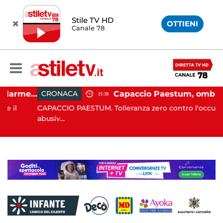
Stile TV HD
OTTIENI
Canale 78
Ospedale Battipaglia, regolarmente in funzione il Servizio Trasfusionale
Capaccio Paestum, ombrellone selvaggio: blitz della Municipale, sgomberate tutte le spiagge libere
CRONACA
15:38
CAPACCIO PAESTUM. Tolleranza zero contro l'occupazione
abusiv...