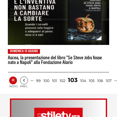
DOMENICA 15 GIUGNO
Ascea, la presentazione del libro "Se Steve Jobs fosse
nato a Napoli" alla Fondazione Alario
«
‹
103
…
…
99
100
101
102
104
105
106
107
INIZIO
PREC.