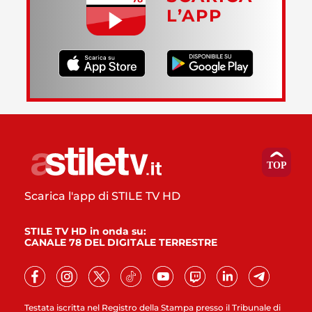
L’APP
Scarica l'app di STILE TV HD
STILE TV HD in onda su:
CANALE 78 DEL DIGITALE TERRESTRE
Testata iscritta nel Registro della Stampa presso il Tribunale di