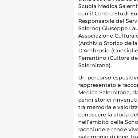
Scuola Medica Salernit
con il Centro Studi Eut
Responsabile del Servi
Salerno) Giuseppe Lau
Associazione Cultural
(Archivio Storico dell
D'Ambrosio (Consigli
Ferrantino (Cultore de
Salernitana).
Un percorso espositivo
rappresentato e raccon
Medica Salernitana, da
cenni storici rinvenuti
tra memoria e valorizza
conoscere la storia de
nell’ambito della Scho
racchiude e rende viv
patrimonio di idee, tra