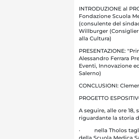
INTRODUZIONE al PROG
Fondazione Scuola Me
(consulente del sindac
Willburger (Consiglie
alla Cultura)
PRESENTAZIONE: "Princ
Alessandro Ferrara Pr
Eventi, Innovazione ed
Salerno)
CONCLUSIONI: Clement
PROGETTO ESPOSITIV
A seguire, alle ore 18,
riguardante la storia 
· nella Tholos taglio
della Scuola Medica Sa