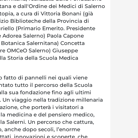
ana e dall'Ordine dei Medici di Salerno
opia, a cura di Vittoria Bonani (già
zio Biblioteche della Provincia di
riello (Primario Emerito. Presidente
e Adorea Salerno) Paola Capone
a Botanica Salernitana) Concetta
ere OMCeO Salerno) Giuseppe
lla Storia della Scuola Medica
 fatto di pannelli nei quali viene
tato tutto il percorso della Scuola
lla sua fondazione fino agli ultimi
. Un viaggio nella tradizione millenaria
zione, che porterà i visitatori a
lla medicina e del pensiero medico,
la Salerni. Un percorso che cattura,
o, anche dopo secoli, l’enorme
ttati, innovazioni e scoperte, che