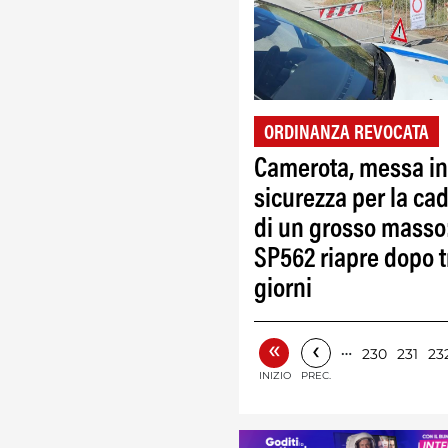
ORDINANZA REVOCATA
Camerota, messa in
sicurezza per la ca
di un grosso masso
SP562 riapre dopo t
giorni
«
‹
…
230
231
23
INIZIO
PREC.