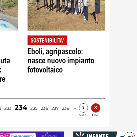
SOSTENIBILITA'
Eboli, agripascolo:
duta
nasce nuovo impianto
:
fotovoltaico
re
»
›
234
…
2
233
235
236
237
238
SUCC.
FINE