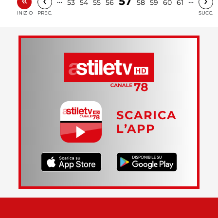
«
‹
›
57
…
…
53
54
55
56
58
59
60
61
INIZIO
PREC.
SUCC.
SCARICA
L’APP