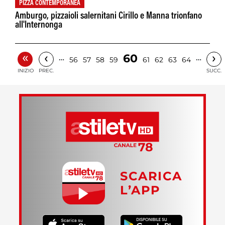
PIZZA CONTEMPORANEA
Amburgo, pizzaioli salernitani Cirillo e Manna trionfano
all'Internonga
«
‹
›
60
…
…
56
57
58
59
61
62
63
64
INIZIO
PREC.
SUCC.
SCARICA
L’APP