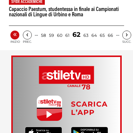
SFIDE ACCADEMICHE
Capaccio Paestum, studentessa in finale ai Campionati
nazionali di Lingue di Urbino e Roma
«
‹
›
62
…
…
58
59
60
61
63
64
65
66
INIZIO
PREC.
SUCC.
SCARICA
L’APP