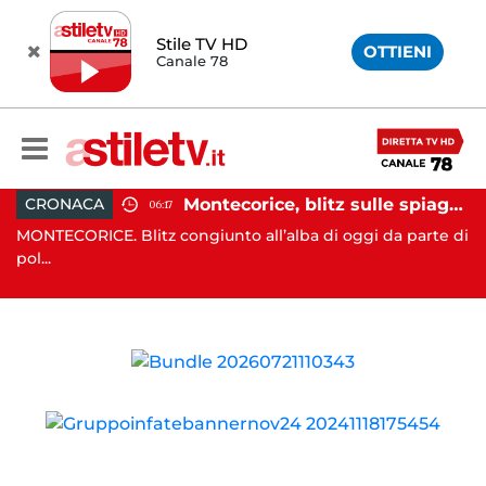
Stile TV HD
OTTIENI
Canale 78
rte il sindaco: 67enne ai domiciliari
Montecorice, blitz sulle spiagge libere: sequestrati oltre 300 ombrelloni e lettini lasciati sull’arenile
CRONACA
06:17
e
MONTECORICE. Blitz congiunto all’alba di oggi da parte di
SA
pol...
Op