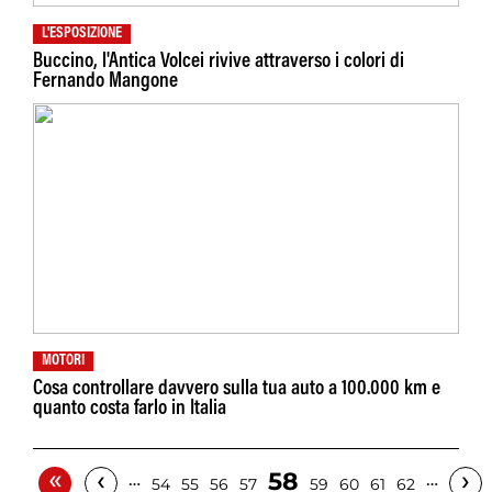
L'ESPOSIZIONE
Buccino, l'Antica Volcei rivive attraverso i colori di
Fernando Mangone
MOTORI
Cosa controllare davvero sulla tua auto a 100.000 km e
quanto costa farlo in Italia
«
‹
›
58
…
…
54
55
56
57
59
60
61
62