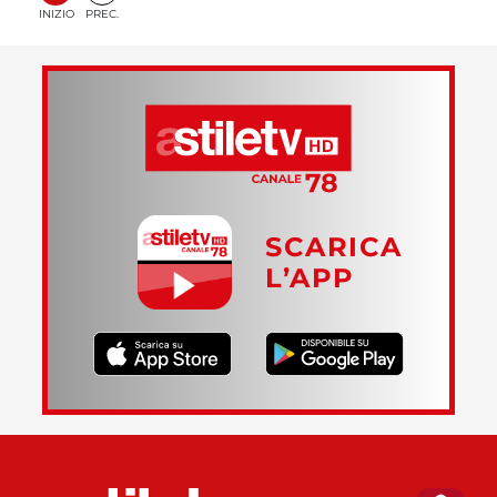
INIZIO
PREC.
SCARICA
L’APP