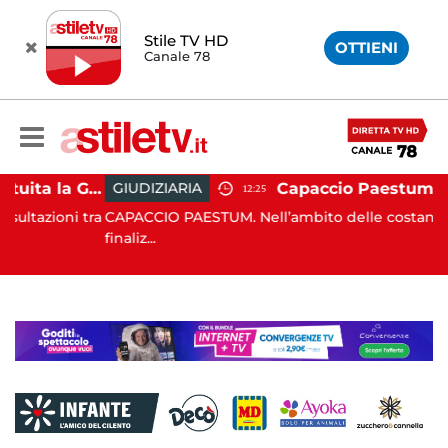
Stile TV HD
OTTIENI
Canale 78
Capaccio Paestum, istituita la Guardia Medica Turistica presso il Psaut di Piazza Santini
GIUDIZIARIA
12:25
oni tra
CAPACCIO PAESTUM. Nell’ambito delle costanti attività
finaliz...