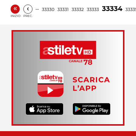
«
‹
33334
…
33330
33331
33332
33333
3333
INIZIO
PREC.
SCARICA
L’APP