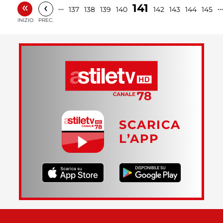
«
‹
141
…
…
137
138
139
140
142
143
144
145
INIZIO
PREC.
SCARICA
L’APP