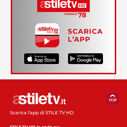
SCARICA
L’APP
Scarica l'app di STILE TV HD