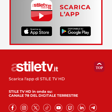
SCARICA
L’APP
Scarica l'app di STILE TV HD
STILE TV HD in onda su:
CANALE 78 DEL DIGITALE TERRESTRE