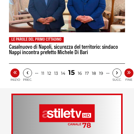
LE PAROLE DEL PRIMO CITTADINO
Casalnuovo di Napoli, sicurezza del territorio: sindaco
Nappi incontra prefetto Michele Di Bari
«
»
‹
›
15
…
…
11
12
13
14
16
17
18
19
INIZIO
PREC.
SUCC.
FINE