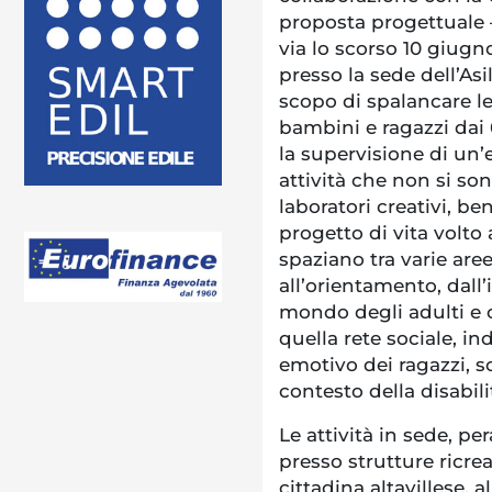
proposta progettuale 
via lo scorso 10 giugn
presso la sede dell’As
scopo di spalancare le
bambini e ragazzi dai 
la supervisione di un’
attività che non si so
laboratori creativi, be
progetto di vita volto
spaziano tra varie ar
all’orientamento, dall’
mondo degli adulti e co
quella rete sociale, in
emotivo dei ragazzi, s
contesto della disabili
Le attività in sede, pe
presso strutture ricr
cittadina altavillese, a