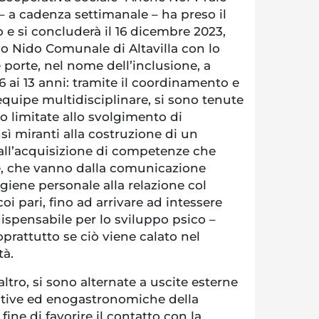
– a cadenza settimanale – ha preso il
o e si concluderà il 16 dicembre 2023,
ilo Nido Comunale di Altavilla con lo
 porte, nel nome dell’inclusione, a
6 ai 13 anni: tramite il coordinamento e
equipe multidisciplinare, si sono tenute
no limitate allo svolgimento di
nsì miranti alla costruzione di un
 all’acquisizione di competenze che
ee, che vanno dalla comunicazione
igiene personale alla relazione col
i pari, fino ad arrivare ad intessere
dispensabile per lo sviluppo psico –
oprattutto se ciò viene calato nel
tà.
raltro, si sono alternate a uscite esterne
eative ed enogastronomiche della
l fine di favorire il contatto con la