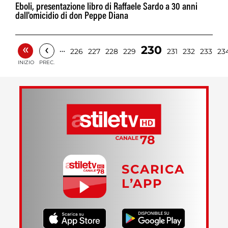
Eboli, presentazione libro di Raffaele Sardo a 30 anni
dall'omicidio di don Peppe Diana
«
‹
230
…
226
227
228
229
231
232
233
23
INIZIO
PREC.
SCARICA
L’APP