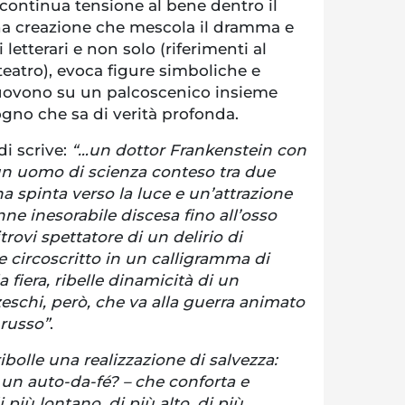
continua tensione al bene dentro il
na creazione che mescola il dramma e
i letterari e non solo (riferimenti al
 teatro), evoca figure simboliche e
muovono su un palcoscenico insieme
sogno che sa di verità profonda.
di scrive:
“…un dottor Frankenstein con
 un uomo di scienza conteso tra due
a spinta verso la luce e un’attrazione
nne inesorabile discesa fino all’osso
itrovi spettatore di un delirio di
 circoscritto in un calligramma di
a fiera, ribelle dinamicità di un
eschi, però, che va alla guerra animato
 russo”
.
ibolle una realizzazione di salvezza:
un auto-da-fé? – che conforta e
più lontano, di più alto, di più