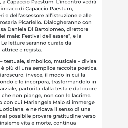
i, a Capaccio Paestum. L’incontro vedrà
 sindaco di Capaccio Paestum,
i e dell’assessore all’istruzione e alle
iarosaria Picariello. Dialogheranno con
essa Daniela Di Bartolomeo, direttore
del male: Festival dell’essere”, e la
i. Le letture saranno curate da
attrice e regista.
– testuale, simbolico, musicale – divisa
e è più di una semplice raccolta poetica.
aroscuro, invece, il modo in cui la
ondo e lo incorpora, trasformandolo in
arziale, partorita dalla testa e dal cuore
a che non piange, non con le lacrime.
zo con cui Mariangela Maio si immerge
 quotidiana, e ne ricava il senso di una
 mai possibile provare gratitudine verso
insieme vita e morte, continua