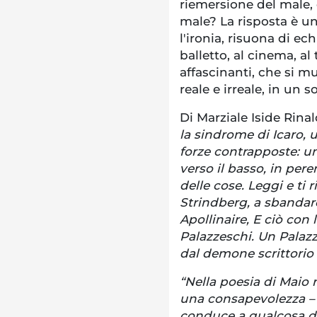
riemersione del male, 
male? La risposta è u
l'ironia, risuona di ech
balletto, al cinema, al
affascinanti, che si 
reale e irreale, in un 
Di Marziale Iside Rinal
la sindrome di Icaro,
forze contrapposte: un
verso il basso, in pere
delle cose. Leggi e ti r
Strindberg, a sbandare
Apollinaire, E ciò con l
Palazzeschi. Un Palazz
dal demone scrittorio
“Nella poesia di Maio r
una consapevolezza – 
conduce a qualcosa di 