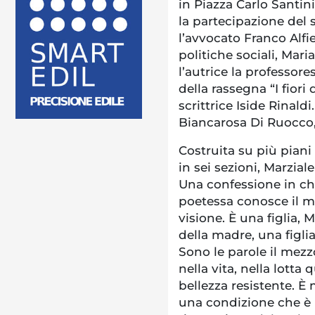
in Piazza Carlo Santin
la partecipazione del
l’avvocato Franco Alfier
politiche sociali, Mar
l’autrice la professor
della rassegna “I fiori 
scrittrice Iside Rinald
Biancarosa Di Ruocco, 
Costruita su più piani 
in sei sezioni, Marzial
Una confessione in chi
poetessa conosce il m
visione. È una figlia, M
della madre, una figli
Sono le parole il mez
nella vita, nella lotta
bellezza resistente. È
una condizione che è 