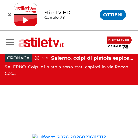
Stile TV HD
OTTIENI
Canale 78
 in moto nella notte: 19enne in prognosi riservata
Salerno, colpi di pistola esplosi a Pastena: paura tra i residenti
CRONACA
16:43
in
SALERNO. Colpi di pistola sono stati esplosi in via Rocco
NA
Coc...
ag