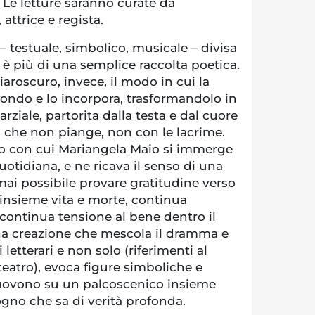
i. Le letture saranno curate da
attrice e regista.
– testuale, simbolico, musicale – divisa
e è più di una semplice raccolta poetica.
aroscuro, invece, il modo in cui la
ondo e lo incorpora, trasformandolo in
arziale, partorita dalla testa e dal cuore
a che non piange, non con le lacrime.
zo con cui Mariangela Maio si immerge
 quotidiana, e ne ricava il senso di una
 mai possibile provare gratitudine verso
insieme vita e morte, continua
continua tensione al bene dentro il
na creazione che mescola il dramma e
i letterari e non solo (riferimenti al
 teatro), evoca figure simboliche e
muovono su un palcoscenico insieme
sogno che sa di verità profonda.