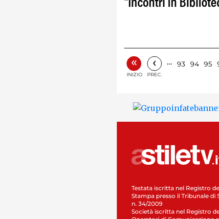
"Incontri in Bibliote
«
‹
…
93
94
95
INIZIO
PREC.
Testata iscritta nel Registro de
Stampa presso il Tribunale di 
n. 34/2009
Società iscritta nel Registro de