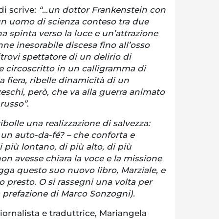
di scrive:
“…un dottor Frankenstein con
 un uomo di scienza conteso tra due
a spinta verso la luce e un’attrazione
nne inesorabile discesa fino all’osso
itrovi spettatore di un delirio di
 circoscritto in un calligramma di
a fiera, ribelle dinamicità di un
eschi, però, che va alla guerra animato
 russo”
.
ibolle una realizzazione di salvezza:
un auto-da-fé? – che conforta e
più lontano, di più alto, di più
on avesse chiara la voce e la missione
gga questo suo nuovo libro, Marziale, e
o presto. O si rassegni una volta per
la prefazione di Marco Sonzogni).
iornalista e traduttrice, Mariangela