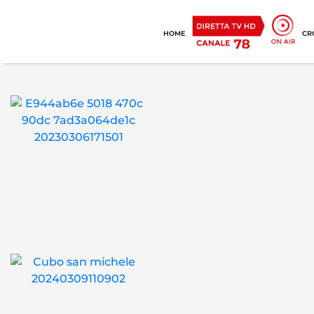
HOME
CR