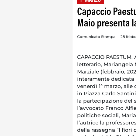
1° MARZO
Capaccio Paestu
Maio presenta l
Comunicato Stampa
28 febbr
CAPACCIO PAESTUM. A 
letterario, Mariangela
Marziale (febbraio, 202
interamente dedicata a
venerdì 1° marzo, alle o
in Piazza Carlo Santin
la partecipazione del
l’avvocato Franco Alfier
politiche sociali, Mar
l’autrice la professor
della rassegna “I fiori 