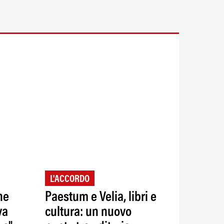
L'ACCORDO
ne
Paestum e Velia, libri e
va
cultura: un nuovo