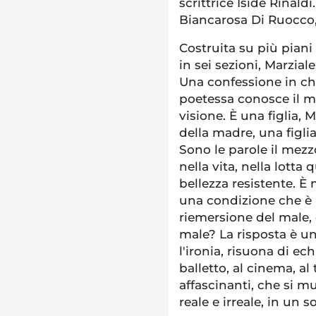
scrittrice Iside Rinald
Biancarosa Di Ruocco, 
Costruita su più piani 
in sei sezioni, Marzial
Una confessione in chi
poetessa conosce il m
visione. È una figlia, M
della madre, una figli
Sono le parole il mez
nella vita, nella lotta
bellezza resistente. È
una condizione che è 
riemersione del male, 
male? La risposta è u
l'ironia, risuona di ech
balletto, al cinema, al
affascinanti, che si 
reale e irreale, in un 