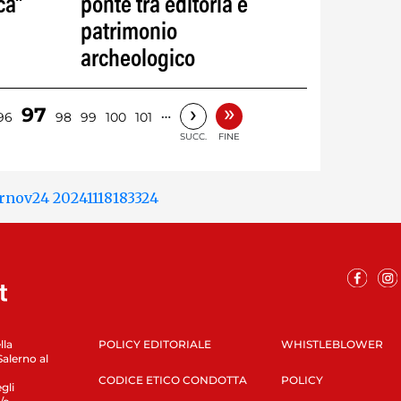
ca"
ponte tra editoria e
patrimonio
archeologico
»
›
97
…
96
98
99
100
101
SUCC.
FINE
lla
POLICY EDITORIALE
WHISTLEBLOWER
Salerno al
CODICE ETICO CONDOTTA
POLICY
gli