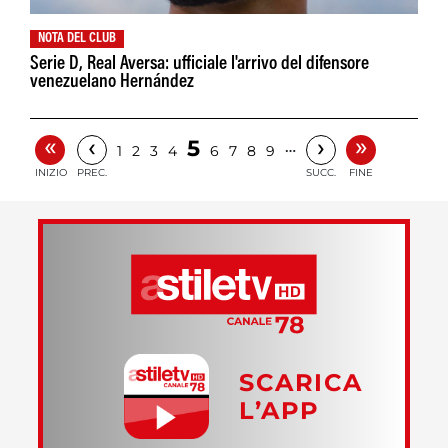
NOTA DEL CLUB
Serie D, Real Aversa: ufficiale l'arrivo del difensore
venezuelano Hernández
«
»
‹
›
5
…
1
2
3
4
6
7
8
9
INIZIO
PREC.
SUCC.
FINE
SCARICA
L’APP