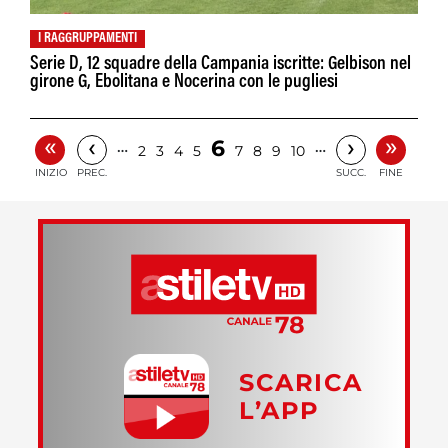
I RAGGRUPPAMENTI
Serie D, 12 squadre della Campania iscritte: Gelbison nel
girone G, Ebolitana e Nocerina con le pugliesi
«
»
‹
›
6
…
…
2
3
4
5
7
8
9
10
INIZIO
PREC.
SUCC.
FINE
SCARICA
L’APP