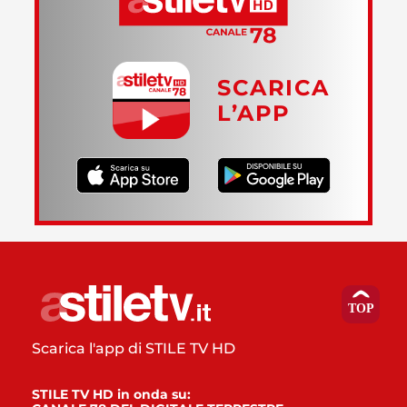
SCARICA
L’APP
Scarica l'app di STILE TV HD
STILE TV HD in onda su: