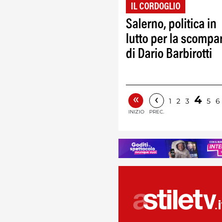
IL CORDOGLIO
Salerno, politica in
lutto per la scompa
di Dario Barbirotti
«
‹
4
1
2
3
5
6
INIZIO
PREC.