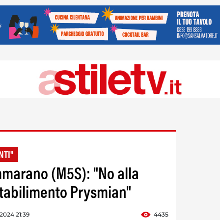
NTI"
mmarano (M5S): "No alla
stabilimento Prysmian"
 2024 21:39
4435