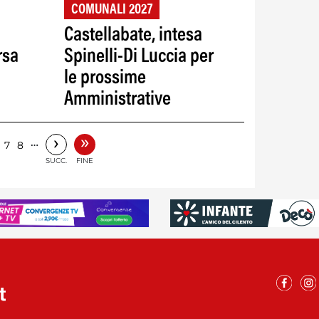
COMUNALI 2027
Castellabate, intesa
rsa
Spinelli-Di Luccia per
le prossime
Amministrative
»
›
…
7
8
SUCC.
FINE