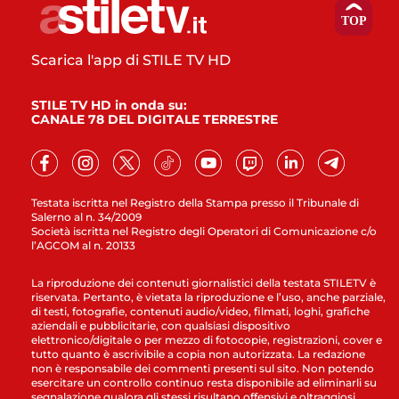
Scarica l'app di STILE TV HD
STILE TV HD in onda su:
CANALE 78 DEL DIGITALE TERRESTRE
Testata iscritta nel Registro della Stampa presso il Tribunale di
Salerno al n. 34/2009
Società iscritta nel Registro degli Operatori di Comunicazione c/o
l’AGCOM al n. 20133
La riproduzione dei contenuti giornalistici della testata STILETV è
riservata. Pertanto, è vietata la riproduzione e l’uso, anche parziale,
di testi, fotografie, contenuti audio/video, filmati, loghi, grafiche
aziendali e pubblicitarie, con qualsiasi dispositivo
elettronico/digitale o per mezzo di fotocopie, registrazioni, cover e
tutto quanto è ascrivibile a copia non autorizzata. La redazione
non è responsabile dei commenti presenti sul sito. Non potendo
esercitare un controllo continuo resta disponibile ad eliminarli su
segnalazione qualora gli stessi risultano offensivi e oltraggiosi.