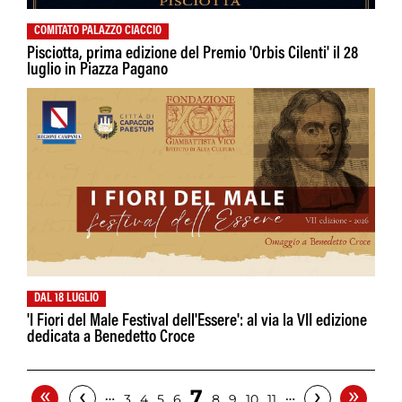
COMITATO PALAZZO CIACCIO
Pisciotta, prima edizione del Premio 'Orbis Cilenti' il 28
luglio in Piazza Pagano
DAL 18 LUGLIO
'I Fiori del Male Festival dell'Essere': al via la VII edizione
dedicata a Benedetto Croce
«
»
‹
›
7
…
…
3
4
5
6
8
9
10
11