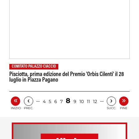
COMITATO PALAZZO CIACCIO
Pisciotta, prima edizione del Premio 'Orbis Cilenti' il 28
luglio in Piazza Pagano
«
»
‹
›
8
…
…
4
5
6
7
9
10
11
12
INIZIO
PREC.
SUCC.
FINE