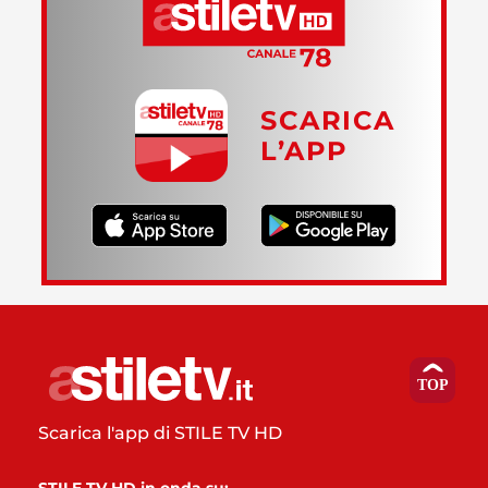
SCARICA
L’APP
Scarica l'app di STILE TV HD