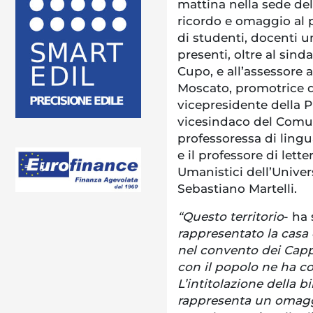
mattina nella sede d
ricordo e omaggio al p
di studenti, docenti uni
presenti, oltre al sin
Cupo, e all’assessore a
Moscato, promotrice de
vicepresidente della P
vicesindaco del Comune
professoressa di lingua
e il professore di lett
Umanistici dell’Univers
Sebastiano Martelli.
“Questo territorio
- ha 
rappresentato la casa 
nel convento dei Capp
con il popolo ne ha co
L’intitolazione della b
rappresenta un omagg