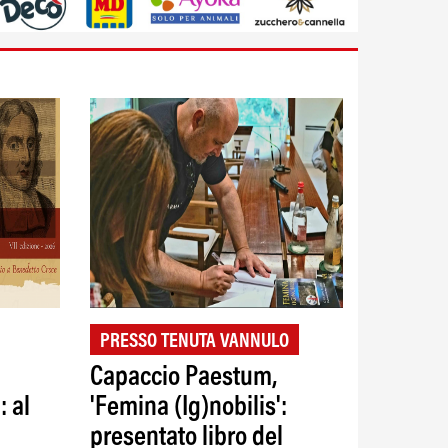
PRESSO TENUTA VANNULO
Capaccio Paestum,
: al
'Femina (Ig)nobilis':
presentato libro del