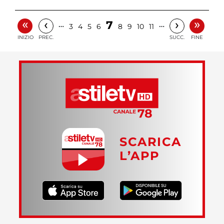
«
»
‹
›
7
…
…
3
4
5
6
8
9
10
11
INIZIO
PREC.
SUCC.
FINE
SCARICA
L’APP