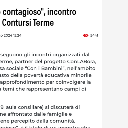
è contagioso", incontro
a Contursi Terme
o 2024 15:24
5441
guono gli incontri organizzati dal
erme, partner del progetto ConLABora,
sa sociale “Con i Bambini”, nell’ambito
asto della povertà educativa minorile.
di approfondimento per coinvolgere la
 temi che rappresentano campi di
, aula consiliare) si discuterà di
e affrontato dalle famiglie e
iene percepito dalla comunità.
gioso”, è il titolo di un incontro che