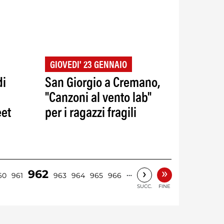
GIOVEDI' 23 GENNAIO
di
San Giorgio a Cremano,
"Canzoni al vento lab"
eet
per i ragazzi fragili
»
›
962
…
60
961
963
964
965
966
SUCC.
FINE