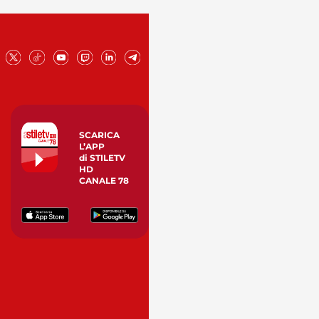
SCARICA
L’APP
di STILETV
HD
CANALE 78