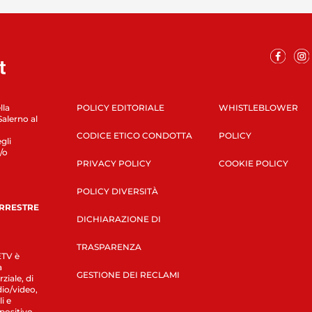
lla
POLICY EDITORIALE
WHISTLEBLOWER
Salerno al
CODICE ETICO CONDOTTA
POLICY
gli
/o
PRIVACY POLICY
COOKIE POLICY
POLICY DIVERSITÀ
ERRESTRE
DICHIARAZIONE DI
TRASPARENZA
LETV è
a
GESTIONE DEI RECLAMI
ziale, di
dio/video,
i e
spositivo