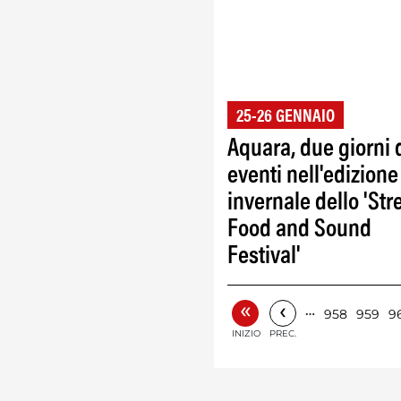
25-26 GENNAIO
Aquara, due giorni 
eventi nell'edizione
invernale dello 'Str
Food and Sound
Festival'
«
‹
…
958
959
9
INIZIO
PREC.