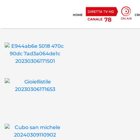
HOME
CR