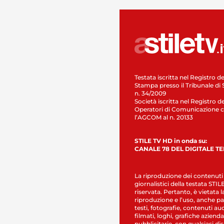
Testata iscritta nel Registro de
Stampa presso il Tribunale di 
n. 34/2009
Società iscritta nel Registro de
Operatori di Comunicazione c
l’AGCOM al n. 20133
STILE TV HD in onda su:
CANALE 78 DEL DIGITALE T
La riproduzione dei contenuti
giornalistici della testata STI
riservata. Pertanto, è vietata l
riproduzione e l’uso, anche par
testi, fotografie, contenuti au
filmati, loghi, grafiche aziendal
pubblicitarie, con qualsiasi di