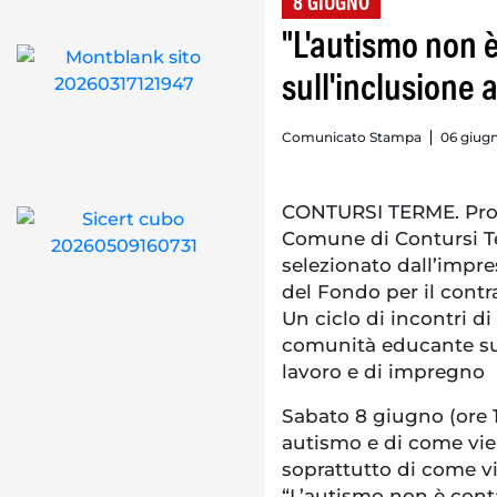
8 GIUGNO
"L'autismo non 
sull'inclusione 
Comunicato Stampa
06 giugn
CONTURSI TERME. Prose
Comune di Contursi T
selezionato dall’impre
del Fondo per il contr
Un ciclo di incontri 
comunità educante su
lavoro e di impregno
Sabato 8 giugno (ore 19
autismo e di come vien
soprattutto di come v
“L’autismo non è conta