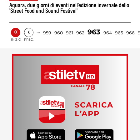
Aquara, due giorni di eventi nell'edizione invernale dello
'Street Food and Sound Festival'
«
‹
963
…
959
960
961
962
964
965
966
INIZIO
PREC.
SCARICA
L’APP