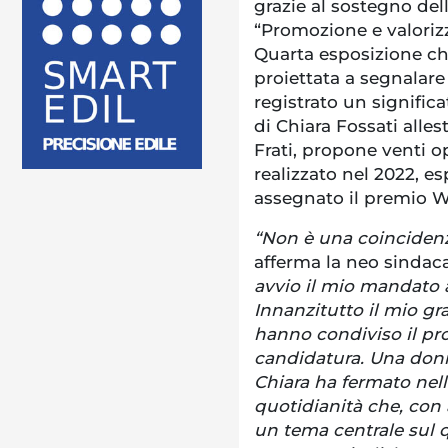
grazie al sostegno de
“Promozione e valorizz
Quarta esposizione ch
proiettata a segnalar
registrato un signific
di Chiara Fossati allest
Frati, propone venti op
realizzato nel 2022, e
assegnato il premio W
“Non è una coincidenz
afferma la neo sindac
avvio il mio mandato 
Innanzitutto il mio gra
hanno condiviso il p
candidatura. Una donn
Chiara ha fermato nelle
quotidianità che, con 
un tema centrale sul q