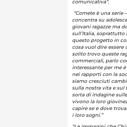
comunicativa”
.
“Comete è una serie
–
concentra su adolesce
giovani ragazze ma do
sull’Italia, soprattutt
questo progetto in co
cosa vuol dire essere 
solito trovo queste rag
commerciali, parlo con 
interessante per me 
nei rapporti con la so
siamo cresciuti cambi
sulla nostra vita e su
sorta di indagine sull
vivono la loro giovin
capire se e dove trovan
i loro sogni.”
“Le immagini che Chi