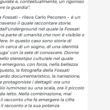
gurate e, contestualmente, un rigoroso
e la guardia”
.
ra Fossati
– rileva Carlo Pecoraro –
è un
averso il quale raccontare storie.
all’underground nel quale la Fossati
una parte di umanità che non è visibile o
re. In questo caso sono storie di
in cerca di un sogno, di una identità
fuga’ con la sete di conoscere. Donne
llo stereotipo culturale nel quale
 emergono, con forza, nella bellezza
questo, la fotografia della Fossati
ardo documentaristico, la narrazione,
e protagoniste i dettagli: ora uno
lio luminoso su una scala, ora il piccolo
da letto. Nella combinazione, mai
il racconto che fa emergere la cifra
o il racconto e la sua potenza