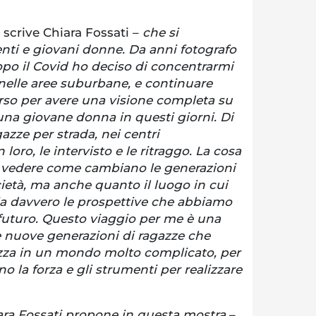
 scrive Chiara Fossati –
che si
nti e giovani donne. Da anni fotografo
po il Covid ho deciso di concentrarmi
o nelle aree suburbane, e continuare
rso per avere una visione completa su
una giovane donna in questi giorni. Di
azze per strada, nei centri
loro, le intervisto e le ritraggo. La cosa
è vedere come cambiano le generazioni
cietà, ma anche quanto il luogo in cui
a davvero le prospettive che abbiamo
l futuro. Questo viaggio per me è una
e nuove generazioni di ragazze che
ezza in un mondo molto complicato, per
o la forza e gli strumenti per realizzare
ara Fossati propone in questa mostra
–