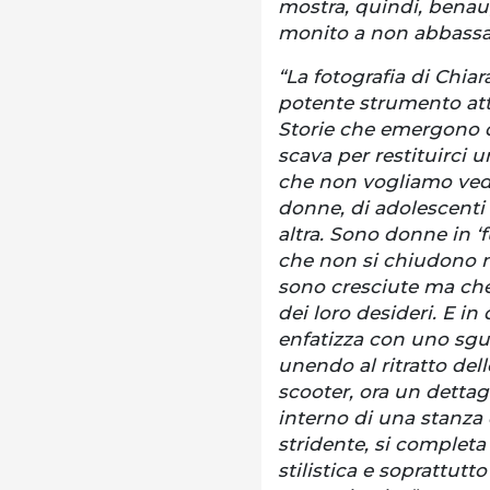
mostra, quindi, benau
monito a non abbassar
“La fotografia di Chia
potente strumento attr
Storie che emergono d
scava per restituirci 
che non vogliamo vede
donne, di adolescenti 
altra. Sono donne in ‘
che non si chiudono ne
sono cresciute ma che
dei loro desideri. E in 
enfatizza con uno sgu
unendo al ritratto dell
scooter, ora un dettag
interno di una stanza 
stridente, si completa 
stilistica e soprattutt