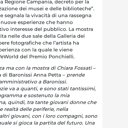
lla Regione Campania, decreto per la
azione dei musei e delle biblioteche”.
e segnala la vivacità di una rassegna
e nuove esperienze che hanno
ativo interesse del pubblico. La mostra
ita nelle due sale della Galleria dei
ere fotografiche che l’artista ha
sperienza con la quale le viene
eWorld del Premio Ponchielli.
a ma con la mostra di Chiara Fossati
–
a di Baronissi Anna Petta –
prende
amministrativo a Baronissi.
zie va a quanti, e sono stati tantissimi,
rogramma e sostenuto la mia
a, quindi, tra tante giovani donne che
 realtà delle periferie, nella
altri giovani, con i loro compagni, sono
uale si gioca la partita del futuro. Una