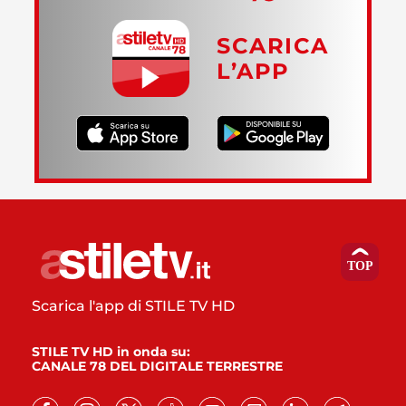
SCARICA
L’APP
Scarica l'app di STILE TV HD
STILE TV HD in onda su:
CANALE 78 DEL DIGITALE TERRESTRE