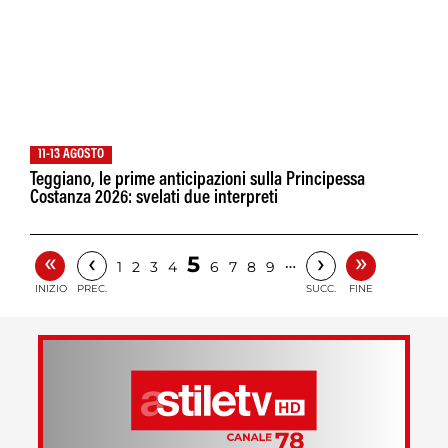
11-13 AGOSTO
Teggiano, le prime anticipazioni sulla Principessa
Costanza 2026: svelati due interpreti
«
»
‹
›
5
…
1
2
3
4
6
7
8
9
INIZIO
PREC.
SUCC.
FINE