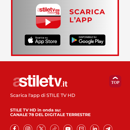
SCARICA
L’APP
Scarica l'app di STILE TV HD
STILE TV HD in onda su:
CANALE 78 DEL DIGITALE TERRESTRE