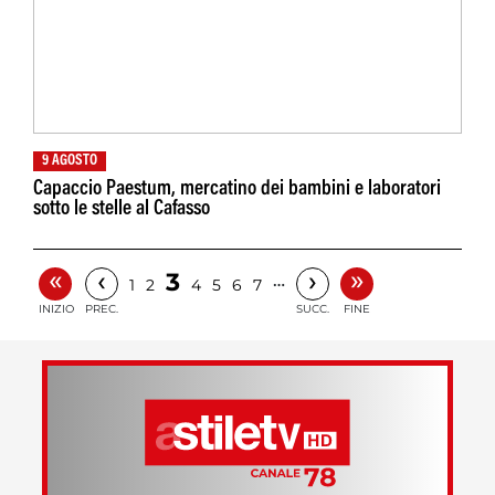
9 AGOSTO
Capaccio Paestum, mercatino dei bambini e laboratori
sotto le stelle al Cafasso
«
»
‹
›
3
…
1
2
4
5
6
7
INIZIO
PREC.
SUCC.
FINE