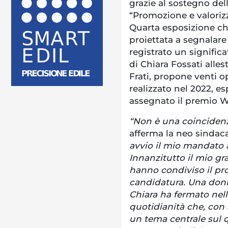
grazie al sostegno de
“Promozione e valorizz
Quarta esposizione ch
proiettata a segnalar
registrato un signific
di Chiara Fossati allest
Frati, propone venti op
realizzato nel 2022, e
assegnato il premio W
“Non è una coincidenz
afferma la neo sindac
avvio il mio mandato 
Innanzitutto il mio gra
hanno condiviso il p
candidatura. Una donn
Chiara ha fermato nelle
quotidianità che, con 
un tema centrale sul q