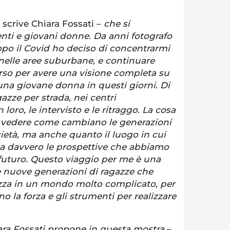
 scrive Chiara Fossati –
che si
nti e giovani donne. Da anni fotografo
po il Covid ho deciso di concentrarmi
o nelle aree suburbane, e continuare
rso per avere una visione completa su
una giovane donna in questi giorni. Di
azze per strada, nei centri
loro, le intervisto e le ritraggo. La cosa
è vedere come cambiano le generazioni
cietà, ma anche quanto il luogo in cui
a davvero le prospettive che abbiamo
l futuro. Questo viaggio per me è una
e nuove generazioni di ragazze che
ezza in un mondo molto complicato, per
o la forza e gli strumenti per realizzare
ara Fossati propone in questa mostra
–