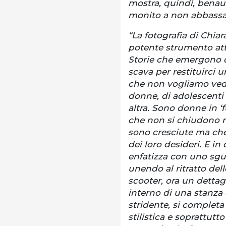
mostra, quindi, benau
monito a non abbassar
“La fotografia di Chia
potente strumento attr
Storie che emergono d
scava per restituirci 
che non vogliamo vede
donne, di adolescenti 
altra. Sono donne in ‘
che non si chiudono ne
sono cresciute ma che
dei loro desideri. E in 
enfatizza con uno sgu
unendo al ritratto dell
scooter, ora un dettag
interno di una stanza 
stridente, si completa 
stilistica e soprattutt