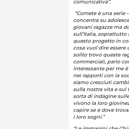
comunicativa”
.
“Comete è una serie
–
concentra su adolesce
giovani ragazze ma do
sull’Italia, soprattutt
questo progetto in co
cosa vuol dire essere 
solito trovo queste rag
commerciali, parlo con 
interessante per me 
nei rapporti con la so
siamo cresciuti cambi
sulla nostra vita e su
sorta di indagine sull
vivono la loro giovin
capire se e dove trovan
i loro sogni.”
“Le immagini che Chi