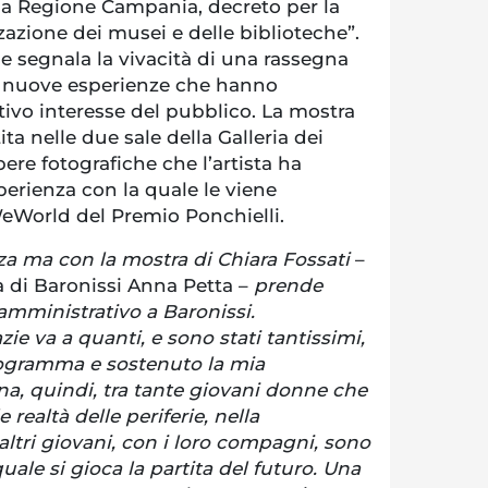
lla Regione Campania, decreto per la
azione dei musei e delle biblioteche”.
e segnala la vivacità di una rassegna
e nuove esperienze che hanno
ativo interesse del pubblico. La mostra
ita nelle due sale della Galleria dei
ere fotografiche che l’artista ha
sperienza con la quale le viene
eWorld del Premio Ponchielli.
a ma con la mostra di Chiara Fossati
–
a di Baronissi Anna Petta –
prende
amministrativo a Baronissi.
zie va a quanti, e sono stati tantissimi,
rogramma e sostenuto la mia
a, quindi, tra tante giovani donne che
 realtà delle periferie, nella
altri giovani, con i loro compagni, sono
uale si gioca la partita del futuro. Una