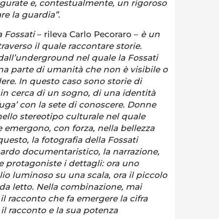
gurate e, contestualmente, un rigoroso
e la guardia”
.
ra Fossati
– rileva Carlo Pecoraro –
è un
averso il quale raccontare storie.
all’underground nel quale la Fossati
una parte di umanità che non è visibile o
re. In questo caso sono storie di
in cerca di un sogno, di una identità
fuga’ con la sete di conoscere. Donne
llo stereotipo culturale nel quale
 emergono, con forza, nella bellezza
questo, la fotografia della Fossati
ardo documentaristico, la narrazione,
e protagoniste i dettagli: ora uno
lio luminoso su una scala, ora il piccolo
da letto. Nella combinazione, mai
il racconto che fa emergere la cifra
o il racconto e la sua potenza