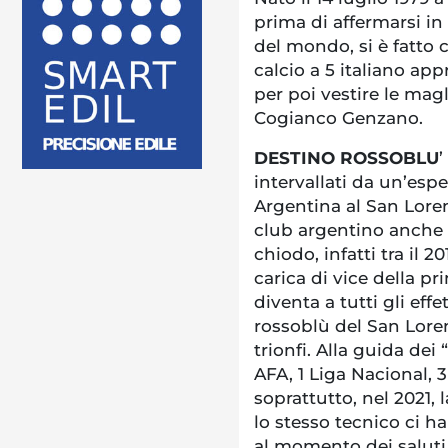
prima di affermarsi in
del mondo, si è fatto
calcio a 5 italiano ap
per poi vestire le mag
Cogianco Genzano.
DESTINO ROSSOBLU
’
intervallati da un’esp
Argentina al San Loren
club argentino anche 
chiodo, infatti tra il 2
carica di vice della pr
diventa a tutti gli eff
rossoblù del San Lorenz
trionfi. Alla guida dei
AFA, 1 Liga Nacional,
soprattutto, nel 2021,
lo stesso tecnico ci ha
al momento dei saluti