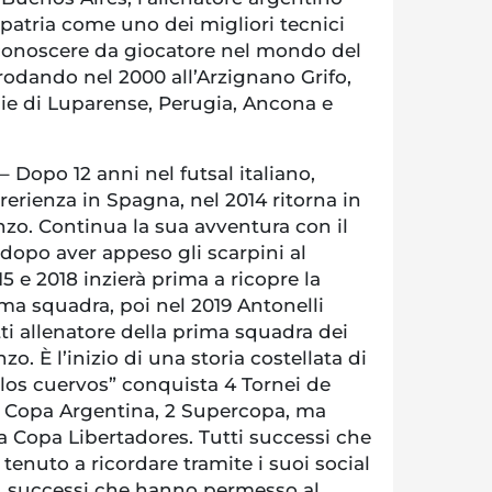
 patria come uno dei migliori tecnici
 conoscere da giocatore nel mondo del
prodando nel 2000 all’Arzignano Grifo,
lie di Luparense, Perugia, Ancona e
 – Dopo 12 anni nel futsal italiano,
ererienza in Spagna, nel 2014 ritorna in
zo. Continua la sua avventura con il
dopo aver appeso gli scarpini al
015 e 2018 inzierà prima a ricopre la
ima squadra, poi nel 2019 Antonelli
etti allenatore della prima squadra dei
o. È l’inizio di una storia costellata di
 “los cuervos” conquista 4 Tornei de
 3 Copa Argentina, 2 Supercopa, ma
 la Copa Libertadores. Tutti successi che
 tenuto a ricordare tramite i suoi social
, successi che hanno permesso al