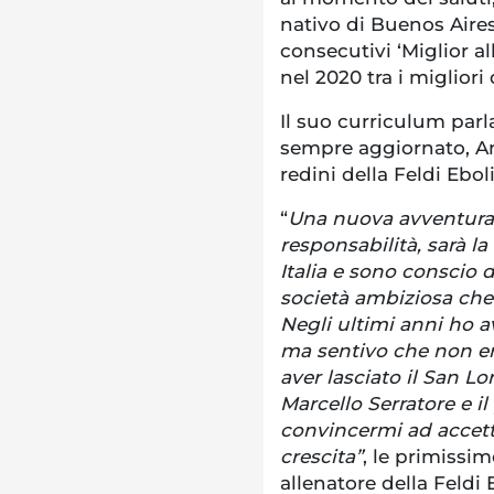
nativo di Buenos Aire
consecutivi ‘Miglior a
nel 2020 tra i migliori
Il suo curriculum parl
sempre aggiornato, An
redini della Feldi Eboli
“
Una nuova avventura 
responsabilità, sarà l
Italia e sono conscio d
società ambiziosa che
Negli ultimi anni ho av
ma sentivo che non er
aver lasciato il San L
Marcello Serratore e 
convincermi ad accett
crescita”
, le primissi
allenatore della Feldi 