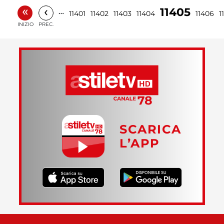
«
‹
11405
…
11401
11402
11403
11404
11406
1
INIZIO
PREC.
SCARICA
L’APP