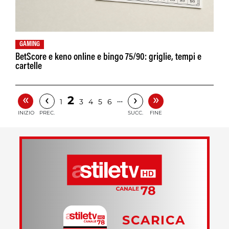
GAMING
BetScore e keno online e bingo 75/90: griglie, tempi e
cartelle
«
»
‹
›
2
…
1
3
4
5
6
INIZIO
PREC.
SUCC.
FINE
SCARICA