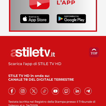
L’APP
Scarica l'app di STILE TV HD
STILE TV HD in onda su:
CANALE 78 DEL DIGITALE TERRESTRE
Testata iscritta nel Registro della Stampa presso il Tribunale di
Salerno al n. 34/2009