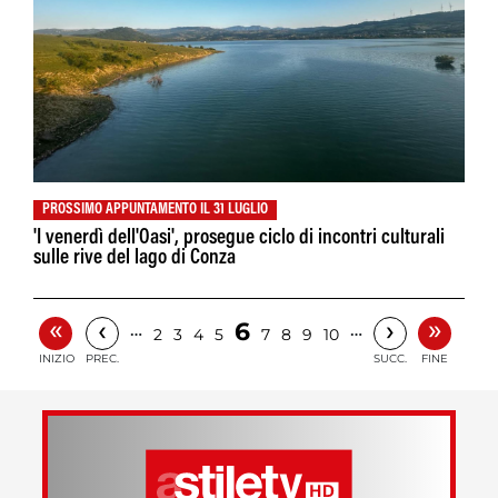
PROSSIMO APPUNTAMENTO IL 31 LUGLIO
'I venerdì dell'Oasi', prosegue ciclo di incontri culturali
sulle rive del lago di Conza
«
»
‹
›
6
…
…
2
3
4
5
7
8
9
10
INIZIO
PREC.
SUCC.
FINE