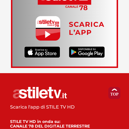
SCARICA
L’APP
Scarica l'app di STILE TV HD
STILE TV HD in onda su:
CANALE 78 DEL DIGITALE TERRESTRE