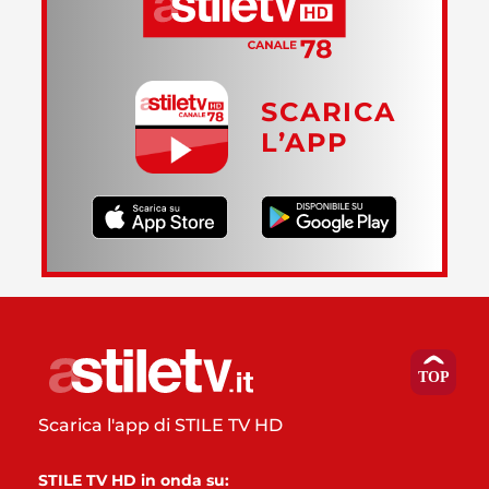
SCARICA
L’APP
Scarica l'app di STILE TV HD
STILE TV HD in onda su: