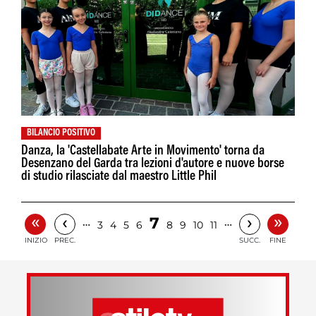
BILANCIO POSITIVO
Danza, la 'Castellabate Arte in Movimento' torna da
Desenzano del Garda tra lezioni d'autore e nuove borse
di studio rilasciate dal maestro Little Phil
«
»
‹
›
7
…
…
3
4
5
6
8
9
10
11
INIZIO
PREC.
SUCC.
FINE