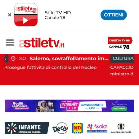
Stile TV HD
OTTIENI
Canale 78
Salerno, sovraffollamento immigrati in immobile del centro storico: scatta lo sgombero
CULTURA
10:54
trollo del Nucleo
CAPACCIO PAESTUM. Il Codancos lancia 
ministro d...