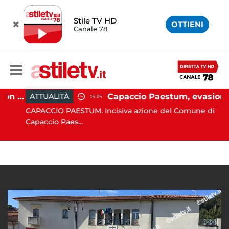
Stile TV HD
OTTIENI
Canale 78
Pontecagnano, si ribalta con l'auto alla rotatoria: giovane ferito
Capaccio Paestum, evasione tassa di soggiorno: scoperte 49 strutture fantasma, elevate 132 sanzioni
ATTUALITÀ
15:05
CAPACCIO PAESTUM. Incisiva azione del Comune di
Capaccio Paes...