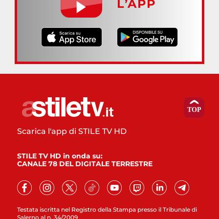
L’APP
Scarica l'app di STILE TV HD
STILE TV HD in onda su:
CANALE 78 DEL DIGITALE TERRESTRE
Testata iscritta nel Registro della Stampa presso il Tribunale di
Salerno al n. 34/2009