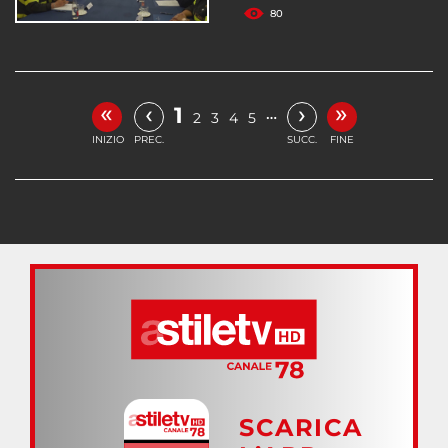
80
«
»
‹
›
1
…
2
3
4
5
INIZIO
PREC.
SUCC.
FINE
SCARICA