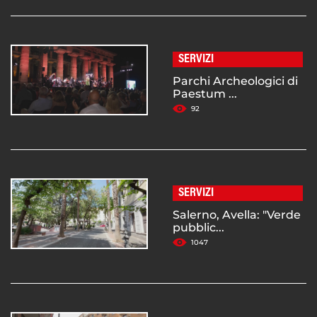
SERVIZI
Parchi Archeologici di
Paestum ...
92
SERVIZI
Salerno, Avella: "Verde
pubblic...
1047