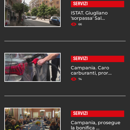
SERVIZI
ISTAT. Giugliano
'sorpassa' Sal...
66
SERVIZI
Campania. Caro
carburanti, pror...
74
SERVIZI
Campania, prosegue
la bonifica ...