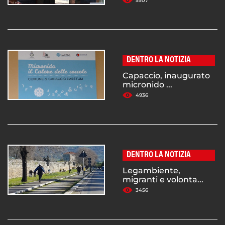
5507
DENTRO LA NOTIZIA
Capaccio, inaugurato
micronido ...
4936
DENTRO LA NOTIZIA
Legambiente,
migranti e volonta...
3456