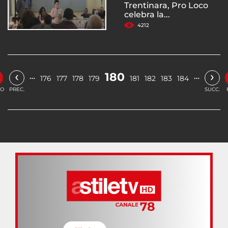
Trentinara, Pro Loco
celebra la...
4212
‹
›
180
…
…
176
177
178
179
181
182
183
184
IO
PREC.
SUCC.