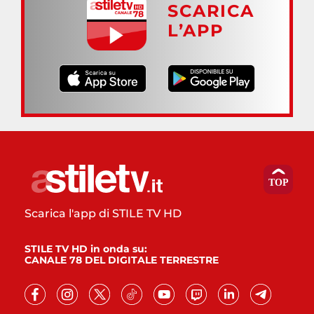
SCARICA
L’APP
Scarica l'app di STILE TV HD
STILE TV HD in onda su:
CANALE 78 DEL DIGITALE TERRESTRE