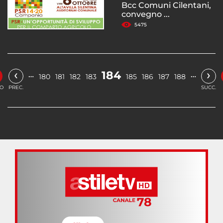
Bcc Comuni Cilentani,
convegno ...
5475
‹
›
184
…
…
180
181
182
183
185
186
187
188
IO
PREC.
SUCC.