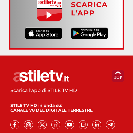
SCARICA
L’APP
Scarica l'app di STILE TV HD
STILE TV HD in onda su:
CANALE 78 DEL DIGITALE TERRESTRE