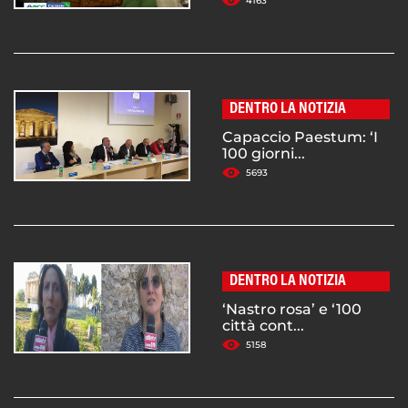
4163
DENTRO LA NOTIZIA
Capaccio Paestum: ‘I
100 giorni...
5693
DENTRO LA NOTIZIA
‘Nastro rosa’ e ‘100
città cont...
5158