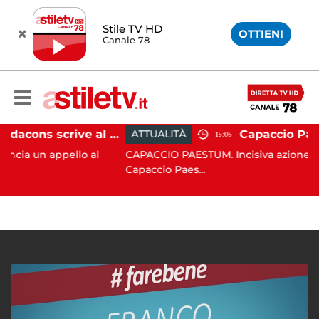
Stile TV HD
OTTIENI
Canale 78
Paestum, Codacons scrive al ministro Giuli: "Rilanciare scavi dell'Anfiteatro nell'area archeologica"
ATTUALITÀ
15:05
appello al
CAPACCIO PAESTUM. Incisiva azione del Comun
Capaccio Paes...