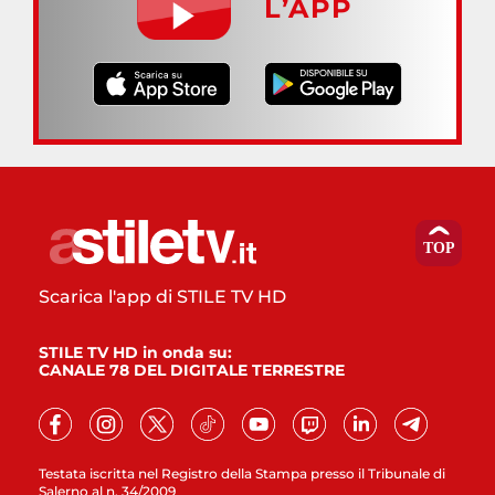
L’APP
Scarica l'app di STILE TV HD
STILE TV HD in onda su:
CANALE 78 DEL DIGITALE TERRESTRE
Testata iscritta nel Registro della Stampa presso il Tribunale di
Salerno al n. 34/2009