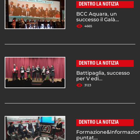
DENTRO LA NOTIZIA
BCC Aquara, un
successo il Galà...
4665
DENTRO LA NOTIZIA
Battipaglia, successo
per V edi...
3123
DENTRO LA NOTIZIA
Formazione&Informazion
puntat...