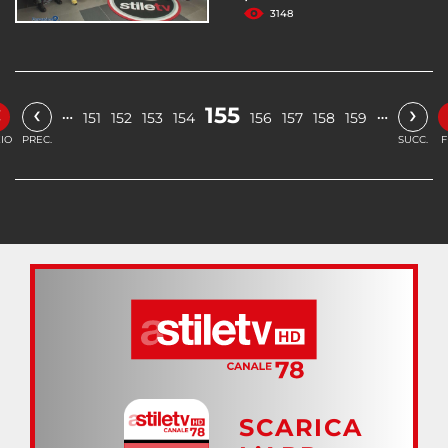
3148
«
‹
›
155
…
…
151
152
153
154
156
157
158
159
ZIO
PREC.
SUCC.
F
SCARICA