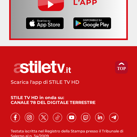
L’APP
Scarica l'app di STILE TV HD
STILE TV HD in onda su:
CANALE 78 DEL DIGITALE TERRESTRE
Testata iscritta nel Registro della Stampa presso il Tribunale di
Salerno al n. 34/2009