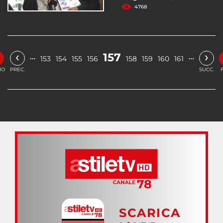
4768
‹
›
157
…
…
153
154
155
156
158
159
160
161
IO
PREC.
SUCC.
SCARICA